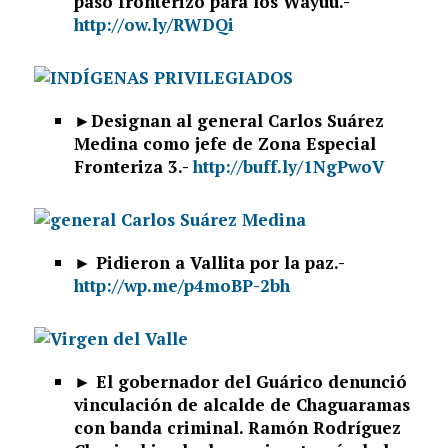
paso fronterizo para los Wayuu.-
http://ow.ly/RWDQi
►Designan al general Carlos Suárez
Medina como jefe de Zona Especial
Fronteriza 3.-
http://buff.ly/1NgPwoV
► Pidieron a Vallita por la paz.-
http://wp.me/p4moBP-2bh
► El gobernador del Guárico denunció
vinculación de alcalde de Chaguaramas
con banda criminal. Ramón Rodríguez