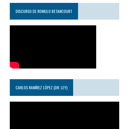
DISCURSO DE ROMULO BETANCOURT
CARLOS RAMÍREZ LÓPEZ (DR. LEY)
Reproductor
de
video