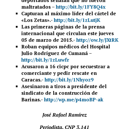
deportados señalan que no fueron
maltratados –
http://bit.ly/1FY8Q4x
Capturan al máximo líder del cártel de
«Los Zetas».-
http://bit.ly/1zLutjK
Las primeras páginas de la prensa
internacional que circulan este jueves
05 de marzo de 2015.-
http://ow.ly/JXtRK
Roban equipos médicos del Hospital
Julio Rodríguez de Cumaná –
http://bit.ly/1zLuwfr
Acusaron a 16 cicpc por secuestrar a
comerciante y pedir rescate en
Caracas.-
http://bit.ly/1Nhyoz9
Asesinaron a tiros a presidente del
sindicato de la construcción de
Barinas.-
http://wp.me/p4moBP-ak
José Rafael Ramírez
Periodista, CNP 3.141