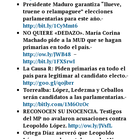
Presidente Maduro garantiza “llueve,
truene o relampaguee” elecciones
parlamentarias para este año.-
http://bit.ly/1CyMmt6
NO QUIERE «DEDAZO». María Corina
Machado pide a la MUD que se hagan
primarias en todo el país.-
http://ow.ly/JWB48
–
http://bit.ly/1FXSrwI
La Causa R: Piden primarias en todo el
país para legitimar al candidato electo.-
http://goo.gl/qojbrr
Torrealba: López, Ledezma y Ceballos
serán candidatos a las parlamentarias.-
http://bitly.com/1M6OzOc
RECONOCEN SU INOCENCIA. Testigos
del MP no avalaron acusaciones contra
Leopoldo López.
http://ow.ly/JVsfL
Ortega Díaz aseveró que Leopoldo