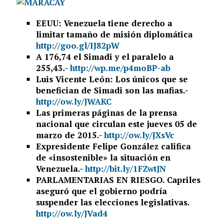
EEUU: Venezuela tiene derecho a
limitar tamaño de misión diplomática
http://goo.gl/IJ82pW
A 176,74 el Simadi y el paralelo a
255,43.-
http://wp.me/p4moBP-ab
Luis Vicente León: Los únicos que se
benefician de Simadi son las mafias.-
http://ow.ly/JWAKC
Las primeras páginas de la prensa
nacional que circulan este jueves 05 de
marzo de 2015.-
http://ow.ly/JXsVc
Expresidente Felipe González califica
de «insostenible» la situación en
Venezuela.-
http://bit.ly/1FZwtJN
PARLAMENTARIAS EN RIESGO. Capriles
aseguró que el gobierno podría
suspender las elecciones legislativas.
http://ow.ly/JVad4