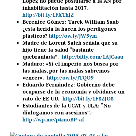
López no puede postularse a la AN por
inhabilitación hasta 2017.-
http://bit.ly/1FXThJZ
Berenice Gómez: Tarek William Saab
¿esta herida la hacen los perdigones
plásticos?
http://ow.ly/JW5ym
Madre de Lorent Saleh señala que su
hijo tiene la salud “bastante
quebrantada”.-
http://bitly.com/1AJCaau
Maduro: «Si el imperio nos busca por
las malas, por las malas sabremos
vencer».-
http://ow.ly/JTQO9
Eduardo Fernández: Gobierno debe
ocuparse de la economía y olvidarse un
rato de EE UU.-
http://bit.ly/1F8ZJO8
Estudiantes de la UCAT y ULA: “No
dialogamos con asesinos”.-
http://wp.me/p4moBP-af