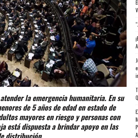
E
V
“
¡
A
J
e
i
T
 atender la emergencia humanitaria. En su
Q
menores de 5 años de edad en estado de
E
dultos mayores en riesgo y personas con
M
a está dispuesta a brindar apoyo en las
P
e distribución