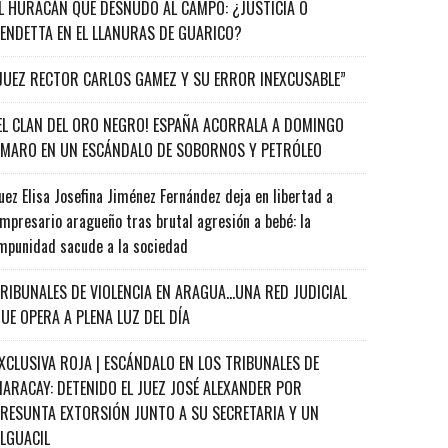
L HURACÁN QUE DESNUDÓ AL CAMPO: ¿JUSTICIA O
ENDETTA EN EL LLANURAS DE GUARICO?
JUEZ RECTOR CARLOS GAMEZ Y SU ERROR INEXCUSABLE”
EL CLAN DEL ORO NEGRO! ESPAÑA ACORRALA A DOMINGO
MARO EN UN ESCÁNDALO DE SOBORNOS Y PETRÓLEO
uez Elisa Josefina Jiménez Fernández deja en libertad a
mpresario aragueño tras brutal agresión a bebé: la
mpunidad sacude a la sociedad
RIBUNALES DE VIOLENCIA EN ARAGUA…UNA RED JUDICIAL
UE OPERA A PLENA LUZ DEL DÍA
XCLUSIVA ROJA | ESCÁNDALO EN LOS TRIBUNALES DE
ARACAY: DETENIDO EL JUEZ JOSÉ ALEXANDER POR
RESUNTA EXTORSIÓN JUNTO A SU SECRETARIA Y UN
ALGUACIL