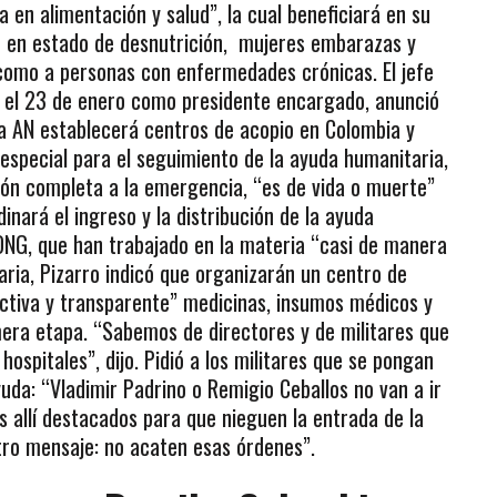
en alimentación y salud”, la cual beneficiará en su
d en estado de desnutrición, mujeres embarazas y
 como a personas con enfermedades crónicas. El jefe
ó el 23 de enero como presidente encargado, anunció
la AN establecerá centros de acopio en Colombia y
n especial para el seguimiento de la ayuda humanitaria,
ción completa a la emergencia, “es de vida o muerte”
dinará el ingreso y la distribución de la ayuda
 ONG, que han trabajado en la materia “casi de manera
naria, Pizarro indicó que organizarán un centro de
ectiva y transparente” medicinas, insumos médicos y
mera etapa. “Sabemos de directores y de militares que
ospitales”, dijo. Pidió a los militares que se pongan
yuda: “Vladimir Padrino o Remigio Ceballos no van a ir
es allí destacados para que nieguen la entrada de la
stro mensaje: no acaten esas órdenes”.