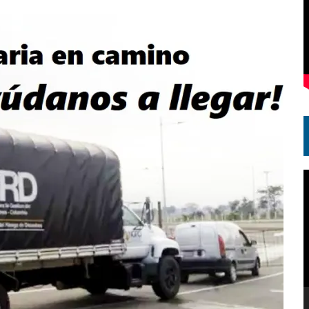
R
d
v