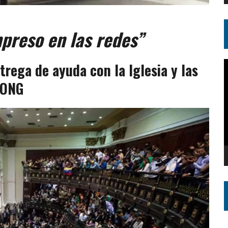
mpreso en las redes”
R
trega de ayuda con la Iglesia y las
d
ONG
v