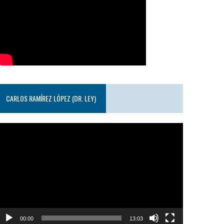
CARLOS RAMÍREZ LÓPEZ (DR. LEY)
eproductor
e
ideo
00:00
13:03