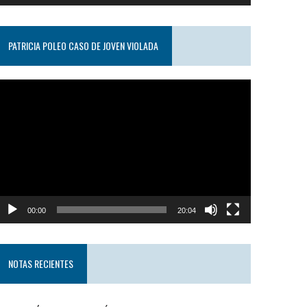
PATRICIA POLEO CASO DE JOVEN VIOLADA
eproductor
e
ideo
00:00
20:04
NOTAS RECIENTES