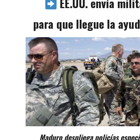
EE.UU. envía mili
para que llegue la ayu
Maduro despliega policías especi