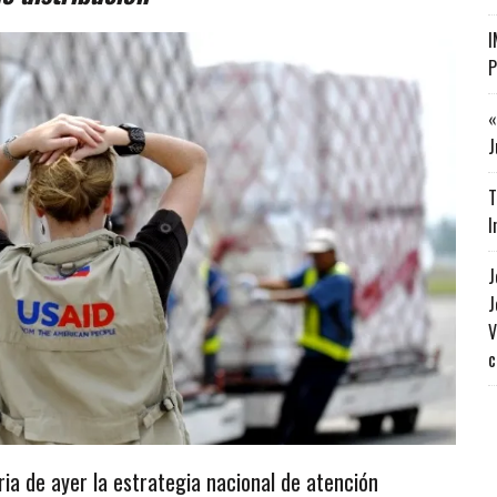
I
P
«
J
T
I
J
J
V
c
ia de ayer la estrategia nacional de atención