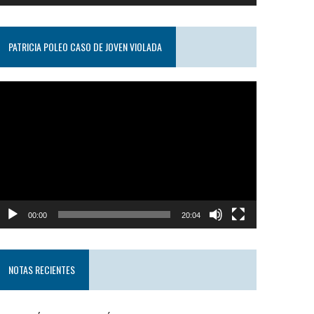
PATRICIA POLEO CASO DE JOVEN VIOLADA
eproductor
e
ideo
00:00
20:04
NOTAS RECIENTES