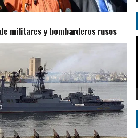
 de militares y bombarderos rusos
R
d
v