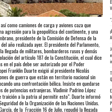
E
V
“
, así como camiones de carga y aviones caza que
a agresión para la geopolítica del continente, y una
¡
ambrano, presidente de la Comisión de Defensa de la
A
 del año realizada ayer. El presidente del Parlamento,
J
 la llegada de militares, bombarderos rusos y demás
e
lación del artículo 187 de la Constitución, el cual dice
i
s en el país debe ser autorizado por el Poder
Copei Franklin Duarte exigió al presidente Nicolás
T
ones de guerra que están en territorio nacional sin
Q
ocando una confrontación bélica. Insiste en quedarse
es de potencias extranjeras. Vladimir Padrino López
E
traición a la patria al permitir esto”. Duarte informó
M
Seguridad de la Organización de las Naciones Unidas.
P
García, de la Fracción 16 de Julio, repudió la llegada