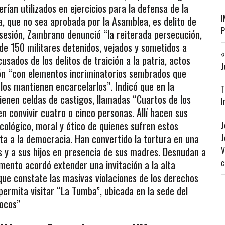
rían utilizados en ejercicios para la defensa de la
I
a, que no sea aprobada por la Asamblea, es delito de
P
la sesión, Zambrano denunció “la reiterada persecución,
 de 150 militares detenidos, vejados y sometidos a
«
sados de los delitos de traición a la patria, actos
J
lión “con elementos incriminatorios sembrados que
os mantienen encarcelarlos”. Indicó que en la
T
tienen celdas de castigos, llamadas “Cuartos de los
I
n convivir cuatro o cinco personas. Allí hacen sus
cológico, moral y ético de quienes sufren estos
J
ta a la democracia. Han convertido la tortura en una
J
os y a sus hijos en presencia de sus madres. Desnudan a
V
c
amento acordó extender una invitación a la alta
que constate las masivas violaciones de los derechos
permita visitar “La Tumba”, ubicada en la sede del
locos”