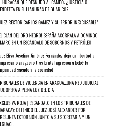
L HURACÁN QUE DESNUDÓ AL CAMPO: ¿JUSTICIA O
ENDETTA EN EL LLANURAS DE GUARICO?
JUEZ RECTOR CARLOS GAMEZ Y SU ERROR INEXCUSABLE”
EL CLAN DEL ORO NEGRO! ESPAÑA ACORRALA A DOMINGO
MARO EN UN ESCÁNDALO DE SOBORNOS Y PETRÓLEO
uez Elisa Josefina Jiménez Fernández deja en libertad a
mpresario aragueño tras brutal agresión a bebé: la
mpunidad sacude a la sociedad
RIBUNALES DE VIOLENCIA EN ARAGUA…UNA RED JUDICIAL
UE OPERA A PLENA LUZ DEL DÍA
XCLUSIVA ROJA | ESCÁNDALO EN LOS TRIBUNALES DE
ARACAY: DETENIDO EL JUEZ JOSÉ ALEXANDER POR
RESUNTA EXTORSIÓN JUNTO A SU SECRETARIA Y UN
ALGUACIL