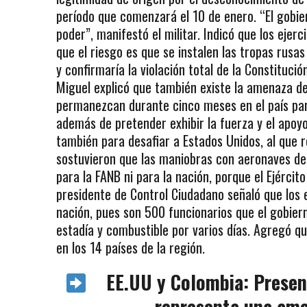
período que comenzará el 10 de enero. “El gobie
poder”, manifestó el militar. Indicó que los ejer
que el riesgo es que se instalen las tropas ru
y confirmaría la violación total de la Constituci
Miguel explicó que también existe la amenaza de
permanezcan durante cinco meses en el país para
además de pretender exhibir la fuerza y el apoyo 
también para desafiar a Estados Unidos, al que r
sostuvieron que las maniobras con aeronaves del
para la FANB ni para la nación, porque el Ejérci
presidente de Control Ciudadano señaló que los 
nación, pues son 500 funcionarios que el gobiern
estadía y combustible por varios días. Agregó q
en los 14 países de la región.
EE.UU y Colombia: Presenc
representa una ame