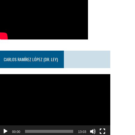
CARLOS RAMÍREZ LÓPEZ (DR. LEY)
eproductor
e
ideo
00:00
13:03