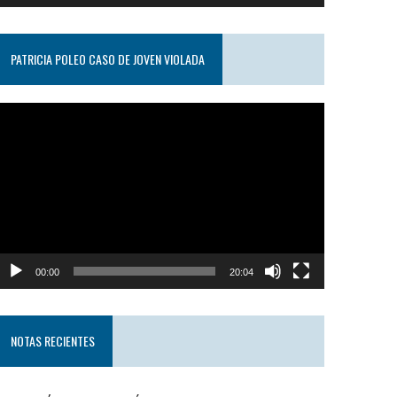
PATRICIA POLEO CASO DE JOVEN VIOLADA
eproductor
e
ideo
00:00
20:04
NOTAS RECIENTES