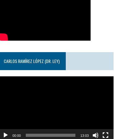
CARLOS RAMÍREZ LÓPEZ (DR. LEY)
eproductor
e
ideo
00:00
13:03