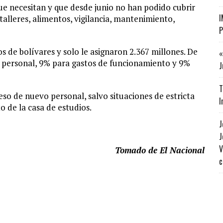
ue necesitan y que desde junio no han podido cubrir
I
talleres, alimentos, vigilancia, mantenimiento,
P
dos de bolívares y solo le asignaron 2.367 millones. De
«
e personal, 9% para gastos de funcionamiento y 9%
J
T
eso de nuevo personal, salvo situaciones de estricta
I
de la casa de estudios.
J
J
V
Tomado de El Nacional
c