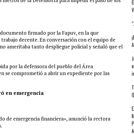
 metros de la Defensoría para impedir el paso de los
E
V
“
l documento firmado por la Fapuv, en la que
¡
 trabajo decente. En conversación con el equipo de
A
no ameritaba tanto despliegue policial y señaló que el
J
e
bida por la defensora del pueblo del Área
en se comprometió a abrir un expediente por las
i
T
ró en emergencia
Q
E
M
do de emergencia financiera», anunció la rectora
P
.