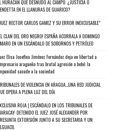
L HURACÁN QUE DESNUDÓ AL CAMPO: ¿JUSTICIA O
ENDETTA EN EL LLANURAS DE GUARICO?
JUEZ RECTOR CARLOS GAMEZ Y SU ERROR INEXCUSABLE”
EL CLAN DEL ORO NEGRO! ESPAÑA ACORRALA A DOMINGO
MARO EN UN ESCÁNDALO DE SOBORNOS Y PETRÓLEO
uez Elisa Josefina Jiménez Fernández deja en libertad a
mpresario aragueño tras brutal agresión a bebé: la
mpunidad sacude a la sociedad
RIBUNALES DE VIOLENCIA EN ARAGUA…UNA RED JUDICIAL
UE OPERA A PLENA LUZ DEL DÍA
XCLUSIVA ROJA | ESCÁNDALO EN LOS TRIBUNALES DE
ARACAY: DETENIDO EL JUEZ JOSÉ ALEXANDER POR
RESUNTA EXTORSIÓN JUNTO A SU SECRETARIA Y UN
ALGUACIL