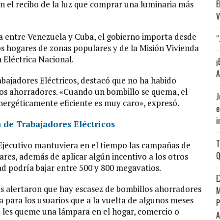
E
n el recibo de la luz que comprar una luminaria más
V
a entre Venezuela y Cuba, el gobierno importa desde
“
os hogares de zonas populares y de la Misión Vivienda
Eléctrica Nacional.
¡
A
abajadores Eléctricos, destacó que no ha habido
los ahorradores. «Cuando un bombillo se quema, el
J
ergéticamente eficiente es muy caro», expresó.
e
i
T
 Ejecutivo mantuviera en el tiempo las campañas de
Q
ares, además de aplicar algún incentivo a los otros
dad podría bajar entre 500 y 800 megavatios.
E
as alertaron que hay escasez de bombillos ahorradores
M
a para los usuarios que a la vuelta de algunos meses
P
 les queme una lámpara en el hogar, comercio o