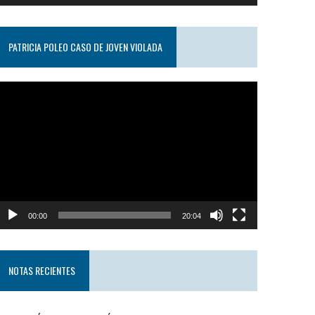
PATRICIA POLEO CASO DE JOVEN VIOLADA
eproductor
e
ideo
00:00
20:04
NOTAS RECIENTES