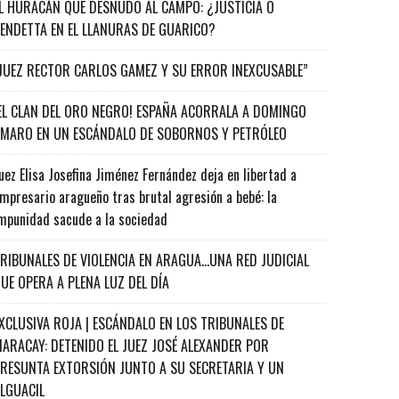
L HURACÁN QUE DESNUDÓ AL CAMPO: ¿JUSTICIA O
ENDETTA EN EL LLANURAS DE GUARICO?
JUEZ RECTOR CARLOS GAMEZ Y SU ERROR INEXCUSABLE”
EL CLAN DEL ORO NEGRO! ESPAÑA ACORRALA A DOMINGO
MARO EN UN ESCÁNDALO DE SOBORNOS Y PETRÓLEO
uez Elisa Josefina Jiménez Fernández deja en libertad a
mpresario aragueño tras brutal agresión a bebé: la
mpunidad sacude a la sociedad
RIBUNALES DE VIOLENCIA EN ARAGUA…UNA RED JUDICIAL
UE OPERA A PLENA LUZ DEL DÍA
XCLUSIVA ROJA | ESCÁNDALO EN LOS TRIBUNALES DE
ARACAY: DETENIDO EL JUEZ JOSÉ ALEXANDER POR
RESUNTA EXTORSIÓN JUNTO A SU SECRETARIA Y UN
ALGUACIL