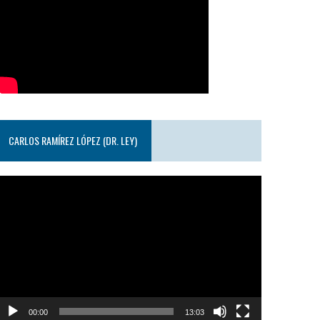
CARLOS RAMÍREZ LÓPEZ (DR. LEY)
eproductor
e
ideo
00:00
13:03