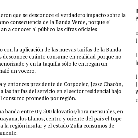
I
rieron que se desconoce el verdadero impacto sobre la
P
omo consecuencia de la Banda Verde, porque el
n a conocer al público las cifras oficiales
«
J
con la aplicación de las nuevas tarifas de la Banda
T
os desconoce cuánto consume en realidad porque no
I
menorizado y en la taquilla sólo le entregan un
ñaló un vocero.
J
ica y entonces presidente de Corpoelec, Jesse Chacón,
J
 las tarifas del servicio en el sector residencial bajo
V
el consumo promedio por región.
c
na banda entre 0 y 500 kilovatios/hora mensuales, en
ayana, los Llanos, centro y oriente del país el tope
a la región insular y el estado Zulia consumos de
vamente.