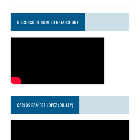
DISCURSO DE ROMULO BETANCOURT
CARLOS RAMÍREZ LÓPEZ (DR. LEY)
Reproductor
de
video