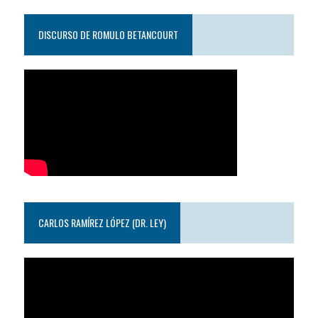
DISCURSO DE ROMULO BETANCOURT
CARLOS RAMÍREZ LÓPEZ (DR. LEY)
Reproductor
de
video