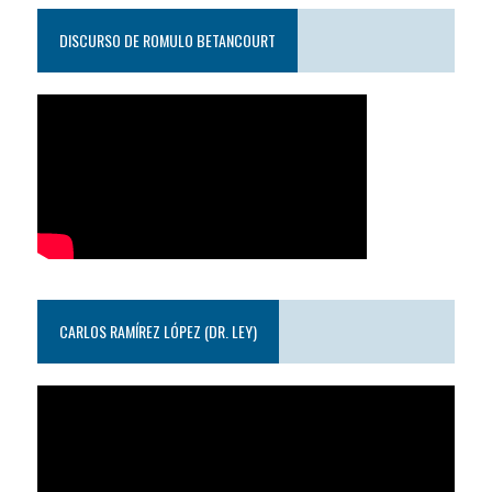
DISCURSO DE ROMULO BETANCOURT
CARLOS RAMÍREZ LÓPEZ (DR. LEY)
Reproductor
de
video