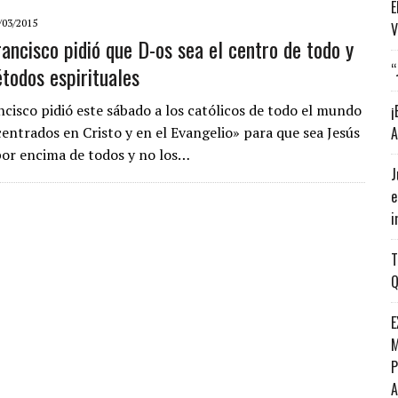
E
/03/2015
V
rancisco pidió que D-os sea el centro de todo y
“
todos espirituales
ncisco pidió este sábado a los católicos de todo el mundo
¡
centrados en Cristo y en el Evangelio» para que sea Jesús
A
por encima de todos y no los…
J
e
i
T
Q
E
M
P