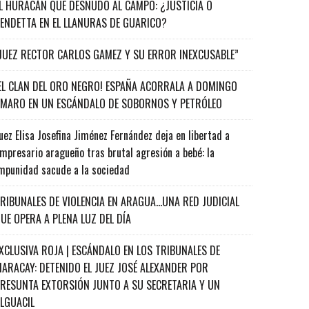
L HURACÁN QUE DESNUDÓ AL CAMPO: ¿JUSTICIA O
ENDETTA EN EL LLANURAS DE GUARICO?
JUEZ RECTOR CARLOS GAMEZ Y SU ERROR INEXCUSABLE”
EL CLAN DEL ORO NEGRO! ESPAÑA ACORRALA A DOMINGO
MARO EN UN ESCÁNDALO DE SOBORNOS Y PETRÓLEO
uez Elisa Josefina Jiménez Fernández deja en libertad a
mpresario aragueño tras brutal agresión a bebé: la
mpunidad sacude a la sociedad
RIBUNALES DE VIOLENCIA EN ARAGUA…UNA RED JUDICIAL
UE OPERA A PLENA LUZ DEL DÍA
XCLUSIVA ROJA | ESCÁNDALO EN LOS TRIBUNALES DE
ARACAY: DETENIDO EL JUEZ JOSÉ ALEXANDER POR
RESUNTA EXTORSIÓN JUNTO A SU SECRETARIA Y UN
ALGUACIL