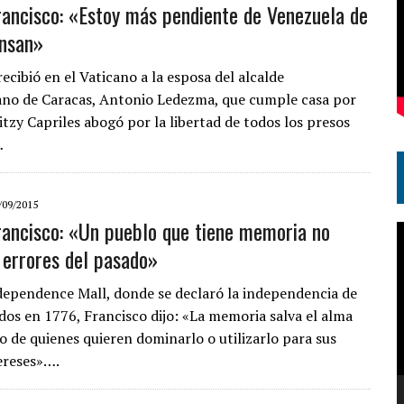
rancisco: «Estoy más pendiente de Venezuela de
ensan»
recibió en el Vaticano a la esposa del alcalde
no de Caracas, Antonio Ledezma, que cumple casa por
itzy Capriles abogó por la libertad de todos los presos
…
/09/2015
rancisco: «Un pueblo que tiene memoria no
R
s errores del pasado»
d
v
ndependence Mall, donde se declaró la independencia de
dos en 1776, Francisco dijo: «La memoria salva el alma
o de quienes quieren dominarlo o utilizarlo para sus
ereses»….