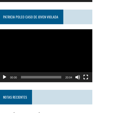
PATRICIA POLEO CASO DE JOVEN VIOLADA
eproductor
e
ideo
00:00
20:04
NOTAS RECIENTES