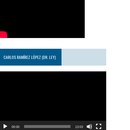
CARLOS RAMÍREZ LÓPEZ (DR. LEY)
eproductor
e
ideo
00:00
13:03