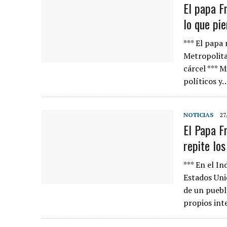
El papa F
lo que pi
*** El papa 
Metropolita
cárcel *** M
políticos y
NOTICIAS
27
El Papa F
repite lo
*** En el I
Estados Uni
de un puebl
propios int