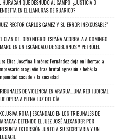
L HURACÁN QUE DESNUDÓ AL CAMPO: ¿JUSTICIA O
ENDETTA EN EL LLANURAS DE GUARICO?
JUEZ RECTOR CARLOS GAMEZ Y SU ERROR INEXCUSABLE”
EL CLAN DEL ORO NEGRO! ESPAÑA ACORRALA A DOMINGO
MARO EN UN ESCÁNDALO DE SOBORNOS Y PETRÓLEO
uez Elisa Josefina Jiménez Fernández deja en libertad a
mpresario aragueño tras brutal agresión a bebé: la
mpunidad sacude a la sociedad
RIBUNALES DE VIOLENCIA EN ARAGUA…UNA RED JUDICIAL
UE OPERA A PLENA LUZ DEL DÍA
XCLUSIVA ROJA | ESCÁNDALO EN LOS TRIBUNALES DE
ARACAY: DETENIDO EL JUEZ JOSÉ ALEXANDER POR
RESUNTA EXTORSIÓN JUNTO A SU SECRETARIA Y UN
ALGUACIL