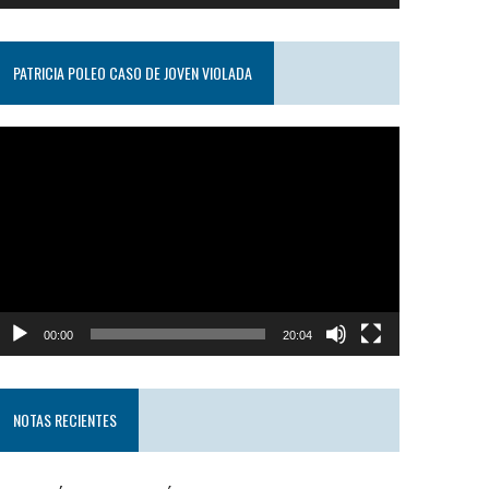
PATRICIA POLEO CASO DE JOVEN VIOLADA
eproductor
e
ideo
00:00
20:04
NOTAS RECIENTES