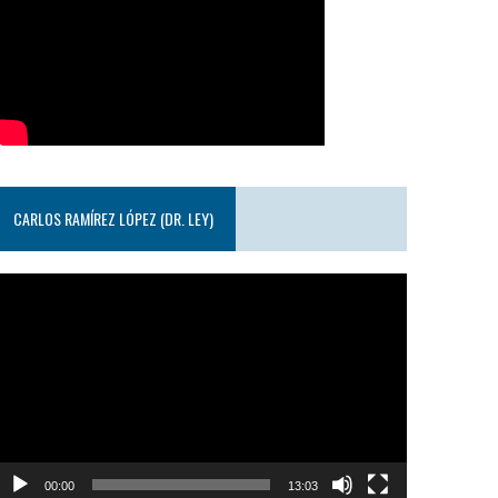
CARLOS RAMÍREZ LÓPEZ (DR. LEY)
eproductor
e
ideo
00:00
13:03