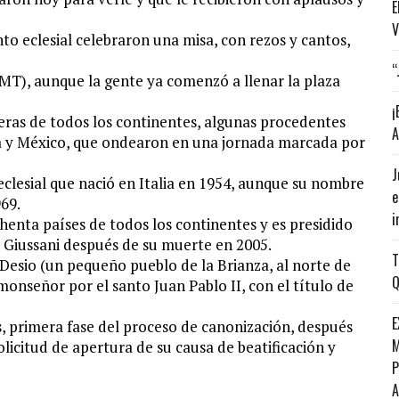
E
V
o eclesial celebraron una misa, con rezos y cantos,
“
GMT), aunque la gente ya comenzó a llenar la plaza
¡
deras de todos los continentes, algunas procedentes
A
ela y México, que ondearon en una jornada marcada por
J
lesial que nació en Italia en 1954, aunque su nombre
e
69.
i
henta países de todos los continentes y es presidido
a Giussani después de su muerte en 2005.
T
 Desio (un pequeño pueblo de la Brianza, al norte de
Q
monseñor por el santo Juan Pablo II, con el título de
E
, primera fase del proceso de canonización, después
M
licitud de apertura de su causa de beatificación y
P