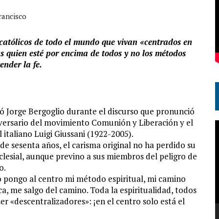
rancisco
 católicos de todo el mundo que vivan «centrados en
ús quien esté por encima de todos y no los métodos
ender la fe.
zó Jorge Bergoglio durante el discurso que pronunció
iversario del movimiento Comunión y Liberación y el
R
 italiano Luigi Giussani (1922-2005).
d
e sesenta años, el carisma original no ha perdido su
v
clesial, aunque previno a sus miembros del peligro de
o.
do pongo al centro mi método espiritual, mi camino
ca, me salgo del camino. Toda la espiritualidad, todos
ser «descentralizadores»: ¡en el centro solo está el