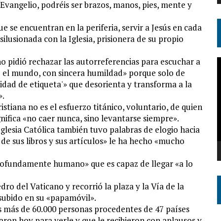
 Evangelio, podréis ser brazos, manos, pies, mente y
que se encuentran en la periferia, servir a Jesús en cada
ilusionada con la Iglesia, prisionera de su propio
no pidió rechazar las autorreferencias para escuchar a
R
o el mundo, con sincera humildad» porque solo de
d
alidad de etiqueta'» que desorienta y transforma a la
v
».
stiana no es el esfuerzo titánico, voluntario, de quien
nifica «no caer nunca, sino levantarse siempre».
glesia Católica también tuvo palabras de elogio hacia
 de sus libros y sus artículos» le ha hecho «mucho
ofundamente humano» que es capaz de llegar «a lo
dro del Vaticano y recorrió la plaza y la Vía de la
 subido en su «papamóvil».
as más de 60.000 personas procedentes de 47 países
jaron hoy para verle y que le recibieron con aplausos y