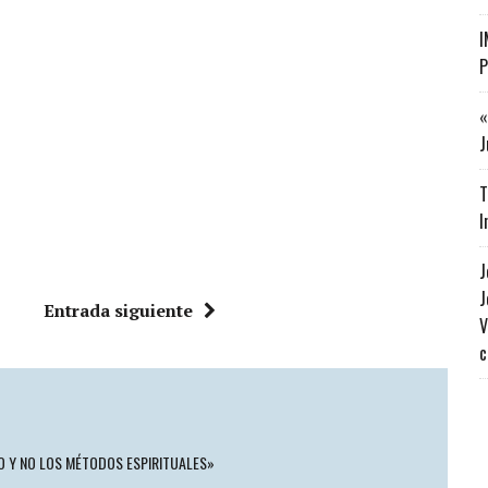
I
P
«
J
T
I
J
J
Entrada siguiente
V
c
DO Y NO LOS MÉTODOS ESPIRITUALES»