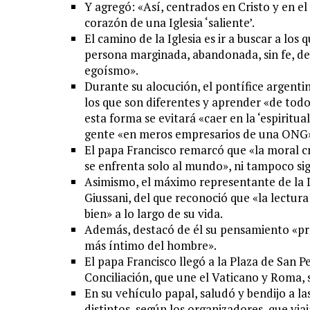
Y agregó: «Así, centrados en Cristo y en el
corazón de una Iglesia ‘saliente’.
El camino de la Iglesia es ir a buscar a los 
persona marginada, abandonada, sin fe, des
egoísmo».
Durante su alocución, el pontífice argenti
los que son diferentes y aprender «de tod
esta forma se evitará «caer en la ‘espiritu
gente «en meros empresarios de una ONG
El papa Francisco remarcó que «la moral cri
se enfrenta solo al mundo», ni tampoco sig
Asimismo, el máximo representante de la I
Giussani, del que reconoció que «la lectura
bien» a lo largo de su vida.
Además, destacó de él su pensamiento «pr
más íntimo del hombre».
El papa Francisco llegó a la Plaza de San Pe
Conciliación, que une el Vaticano y Roma,
En su vehículo papal, saludó y bendijo a l
distintos, según los organizadores, que via