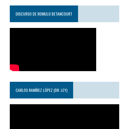
DISCURSO DE ROMULO BETANCOURT
CARLOS RAMÍREZ LÓPEZ (DR. LEY)
Reproductor
de
video