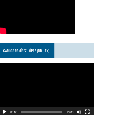
CARLOS RAMÍREZ LÓPEZ (DR. LEY)
eproductor
e
ideo
00:00
13:03