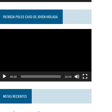
PATRICIA POLEO CASO DE JOVEN VIOLADA
eproductor
e
ideo
00:00
20:04
NOTAS RECIENTES