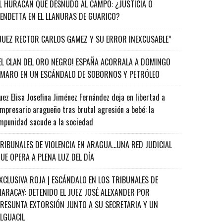
L HURACÁN QUE DESNUDÓ AL CAMPO: ¿JUSTICIA O
ENDETTA EN EL LLANURAS DE GUARICO?
JUEZ RECTOR CARLOS GAMEZ Y SU ERROR INEXCUSABLE”
EL CLAN DEL ORO NEGRO! ESPAÑA ACORRALA A DOMINGO
MARO EN UN ESCÁNDALO DE SOBORNOS Y PETRÓLEO
uez Elisa Josefina Jiménez Fernández deja en libertad a
mpresario aragueño tras brutal agresión a bebé: la
mpunidad sacude a la sociedad
RIBUNALES DE VIOLENCIA EN ARAGUA…UNA RED JUDICIAL
UE OPERA A PLENA LUZ DEL DÍA
XCLUSIVA ROJA | ESCÁNDALO EN LOS TRIBUNALES DE
ARACAY: DETENIDO EL JUEZ JOSÉ ALEXANDER POR
RESUNTA EXTORSIÓN JUNTO A SU SECRETARIA Y UN
ALGUACIL