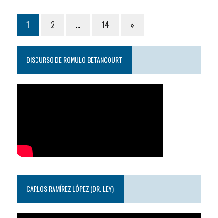
1
2
…
14
»
DISCURSO DE ROMULO BETANCOURT
CARLOS RAMÍREZ LÓPEZ (DR. LEY)
Reproductor