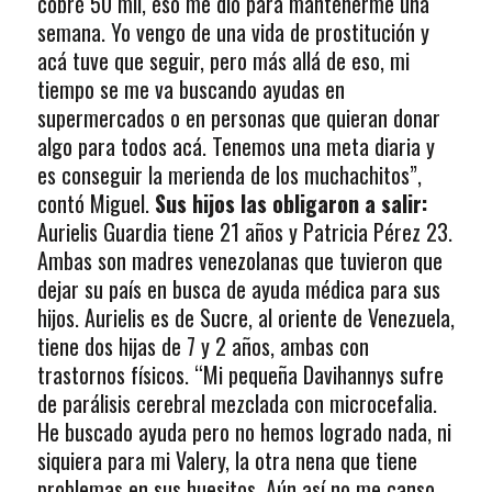
cobré 50 mil, eso me dio para mantenerme una
semana. Yo vengo de una vida de prostitución y
acá tuve que seguir, pero más allá de eso, mi
tiempo se me va buscando ayudas en
supermercados o en personas que quieran donar
algo para todos acá. Tenemos una meta diaria y
es conseguir la merienda de los muchachitos”,
contó Miguel.
Sus hijos las obligaron a salir:
Aurielis Guardia tiene 21 años y Patricia Pérez 23.
Ambas son madres venezolanas que tuvieron que
dejar su país en busca de ayuda médica para sus
hijos. Aurielis es de Sucre, al oriente de Venezuela,
tiene dos hijas de 7 y 2 años, ambas con
trastornos físicos. “Mi pequeña Davihannys sufre
de parálisis cerebral mezclada con microcefalia.
He buscado ayuda pero no hemos logrado nada, ni
siquiera para mi Valery, la otra nena que tiene
problemas en sus huesitos. Aún así no me canso