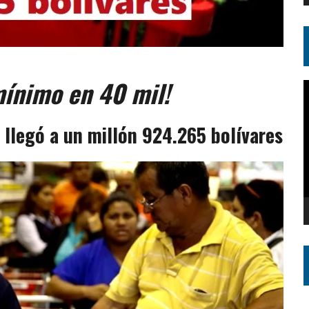
 mínimo
en 40 mil!
R
d
v
 llegó a un millón 924.265 bolívares