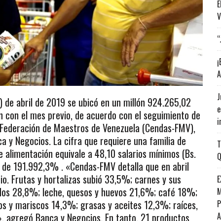
E
V
“
¡
A
J
F) de abril de 2019 se ubicó en un millón 924.265,02
e
 con el mes previo, de acuerdo con el seguimiento de
i
a Federación de Maestros de Venezuela (Cendas-FMV),
a y Negocios. La cifra que requiere una familia de
T
e alimentación equivale a 48,10 salarios mínimos (Bs.
Q
ue de 191.992,3% . «Cendas-FMV detalla que en abril
io. Frutas y hortalizas subió 33,5%; carnes y sus
E
dos 28,8%; leche, quesos y huevos 21,6%; café 18%;
M
s y mariscos 14,3%; grasas y aceites 12,3%; raíces,
P
», agregó Banca y Negocios. En tanto, 21 productos