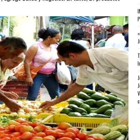
I
P
«
J
T
I
J
J
V
c