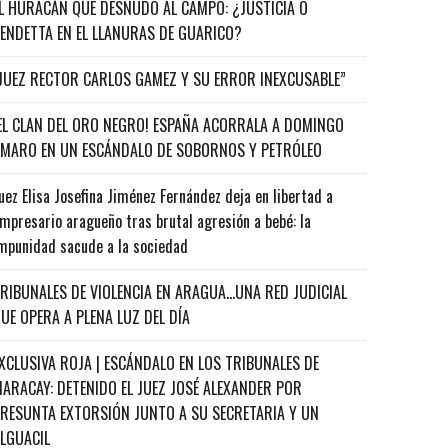
L HURACÁN QUE DESNUDÓ AL CAMPO: ¿JUSTICIA O
ENDETTA EN EL LLANURAS DE GUARICO?
JUEZ RECTOR CARLOS GAMEZ Y SU ERROR INEXCUSABLE”
EL CLAN DEL ORO NEGRO! ESPAÑA ACORRALA A DOMINGO
MARO EN UN ESCÁNDALO DE SOBORNOS Y PETRÓLEO
uez Elisa Josefina Jiménez Fernández deja en libertad a
mpresario aragueño tras brutal agresión a bebé: la
mpunidad sacude a la sociedad
RIBUNALES DE VIOLENCIA EN ARAGUA…UNA RED JUDICIAL
UE OPERA A PLENA LUZ DEL DÍA
XCLUSIVA ROJA | ESCÁNDALO EN LOS TRIBUNALES DE
ARACAY: DETENIDO EL JUEZ JOSÉ ALEXANDER POR
RESUNTA EXTORSIÓN JUNTO A SU SECRETARIA Y UN
ALGUACIL