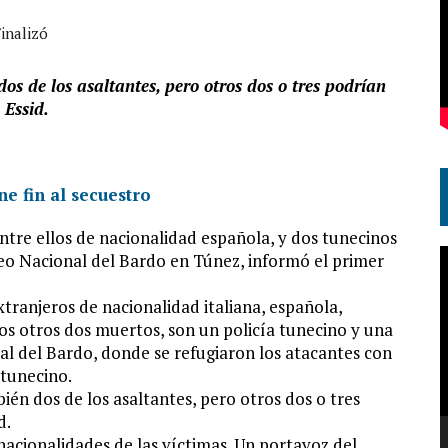
inalizó
s de los asaltantes, pero otros dos o tres podrían
 Essid.
entre ellos de nacionalidad española, y dos tunecinos
R
eo Nacional del Bardo en Túnez, informó el primer
d
xtranjeros de nacionalidad italiana, española,
v
os otros dos muertos, son un policía tunecino y una
l del Bardo, donde se refugiaron los atacantes con
 tunecino.
én dos de los asaltantes, pero otros dos o tres
d.
acionalidades de las víctimas. Un portavoz del