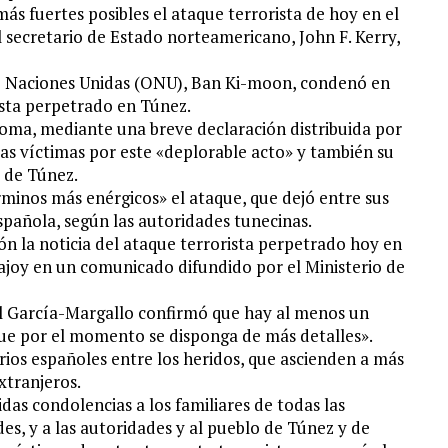
s fuertes posibles el ataque terrorista de hoy en el
 secretario de Estado norteamericano, John F. Kerry,
 de Naciones Unidas (ONU), Ban Ki-moon, condenó en
ista perpetrado en Túnez.
 Roma, mediante una breve declaración distribuida por
las víctimas por este «deplorable acto» y también su
o de Túnez.
minos más enérgicos» el ataque, que dejó entre sus
spañola, según las autoridades tunecinas.
ón la noticia del ataque terrorista perpetrado hoy en
ajoy en un comunicado difundido por el Ministerio de
uel García-Margallo confirmó que hay al menos un
que por el momento se disponga de más detalles».
ios españoles entre los heridos, que ascienden a más
xtranjeros.
das condolencias a los familiares de todas las
es, y a las autoridades y al pueblo de Túnez y de