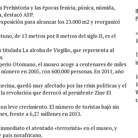
a Prehistoria y las épocas fenicia, púnica, númida,
I
a, destacó AFP.
P
exposición para alcanzar los 23.000 m2 y reorganizó
«
tuno, de 13 metros por 8 metros del siglo II, es el
J
 titulada La alcoba de Virgilio, que representa al
T
s.
I
mperio Otomano, el museo acoge a centenares de miles
r número en 2005, con 600.000 personas. En 2011, año
J
J
ecina, quedó muy afectado por las crisis políticas y el
V
la revolución que derrocó al presidente Zine El
c
n un leve crecimiento. El número de turistas bajó sin
es, frente a 6,27 millones en 2013.
inmediato el atentado «terrorista» en el museo, y
e país norafricano.