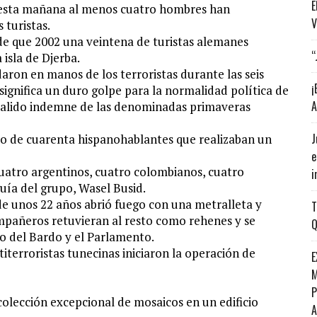
E
 esta mañana al menos cuatro hombres han
V
 turistas.
de que 2002 una veintena de turistas alemanes
“
 isla de Djerba.
ron en manos de los terroristas durante las seis
¡
ignifica un duro golpe para la normalidad política de
A
 salido indemne de las denominadas primaveras
J
o de cuarenta hispanohablantes que realizaban un
e
cuatro argentinos, cuatro colombianos, cuatro
i
guía del grupo, Wasel Busid.
 de unos 22 años abrió fuego con una metralleta y
T
mpañeros retuvieran al resto como rehenes y se
Q
eo del Bardo y el Parlamento.
titerroristas tunecinas iniciaron la operación de
E
M
P
olección excepcional de mosaicos en un edificio