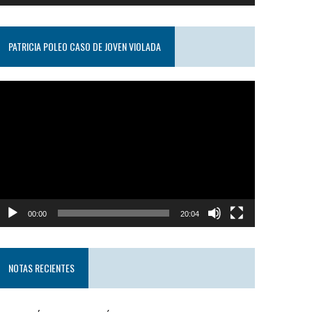
PATRICIA POLEO CASO DE JOVEN VIOLADA
eproductor
e
ideo
00:00
20:04
NOTAS RECIENTES