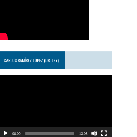
CARLOS RAMÍREZ LÓPEZ (DR. LEY)
eproductor
e
ideo
00:00
13:03