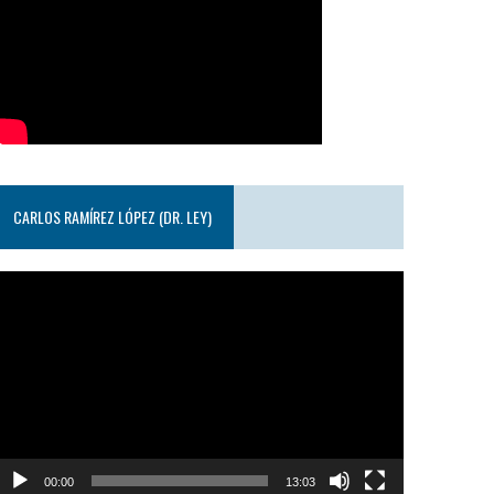
CARLOS RAMÍREZ LÓPEZ (DR. LEY)
eproductor
e
ideo
00:00
13:03