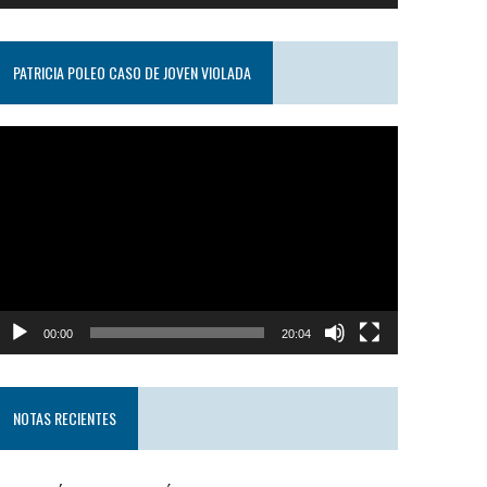
PATRICIA POLEO CASO DE JOVEN VIOLADA
eproductor
e
ideo
00:00
20:04
NOTAS RECIENTES