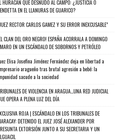
L HURACÁN QUE DESNUDÓ AL CAMPO: ¿JUSTICIA O
ENDETTA EN EL LLANURAS DE GUARICO?
JUEZ RECTOR CARLOS GAMEZ Y SU ERROR INEXCUSABLE”
EL CLAN DEL ORO NEGRO! ESPAÑA ACORRALA A DOMINGO
MARO EN UN ESCÁNDALO DE SOBORNOS Y PETRÓLEO
uez Elisa Josefina Jiménez Fernández deja en libertad a
mpresario aragueño tras brutal agresión a bebé: la
mpunidad sacude a la sociedad
RIBUNALES DE VIOLENCIA EN ARAGUA…UNA RED JUDICIAL
UE OPERA A PLENA LUZ DEL DÍA
XCLUSIVA ROJA | ESCÁNDALO EN LOS TRIBUNALES DE
ARACAY: DETENIDO EL JUEZ JOSÉ ALEXANDER POR
RESUNTA EXTORSIÓN JUNTO A SU SECRETARIA Y UN
ALGUACIL