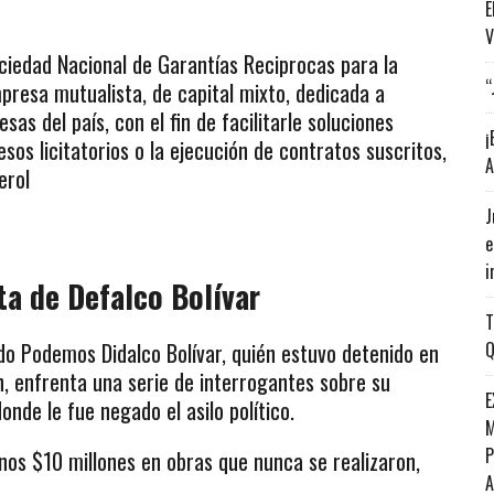
E
V
ciedad Nacional de Garantías Reciprocas para la
“
presa mutualista, de capital mixto, dedicada a
s del país, con el fin de facilitarle soluciones
¡
esos licitatorios o la ejecución de contratos suscritos,
A
erol
J
e
i
ta de Defalco Bolívar
T
ido Podemos Didalco Bolívar, quién estuvo detenido en
Q
n, enfrenta una serie de interrogantes sobre su
E
onde le fue negado el asilo político.
M
P
os $10 millones en obras que nunca se realizaron,