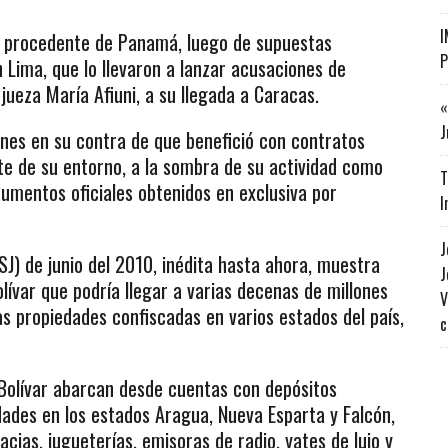
I
to procedente de Panamá, luego de supuestas
P
 Lima, que lo llevaron a lanzar acusaciones de
jueza María Afiuni, a su llegada a Caracas.
«
J
nes en su contra de que benefició con contratos
e de su entorno, a la sombra de su actividad como
T
umentos oficiales obtenidos en exclusiva por
I
J
SJ) de junio del 2010, inédita hasta ahora, muestra
J
ívar que podría llegar a varias decenas de millones
V
las propiedades confiscadas en varios estados del país,
c
 Bolívar abarcan desde cuentas con depósitos
dades en los estados Aragua, Nueva Esparta y Falcón,
cias, jugueterías, emisoras de radio, yates de lujo y