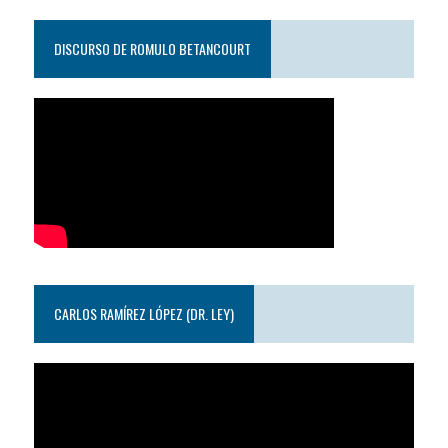
DISCURSO DE ROMULO BETANCOURT
CARLOS RAMÍREZ LÓPEZ (DR. LEY)
Reproductor
de
video