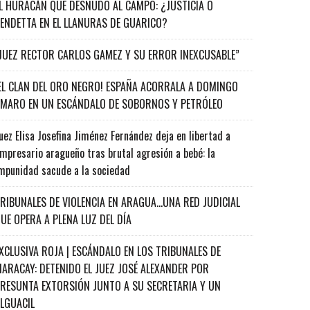
L HURACÁN QUE DESNUDÓ AL CAMPO: ¿JUSTICIA O
ENDETTA EN EL LLANURAS DE GUARICO?
JUEZ RECTOR CARLOS GAMEZ Y SU ERROR INEXCUSABLE”
EL CLAN DEL ORO NEGRO! ESPAÑA ACORRALA A DOMINGO
MARO EN UN ESCÁNDALO DE SOBORNOS Y PETRÓLEO
uez Elisa Josefina Jiménez Fernández deja en libertad a
mpresario aragueño tras brutal agresión a bebé: la
mpunidad sacude a la sociedad
RIBUNALES DE VIOLENCIA EN ARAGUA…UNA RED JUDICIAL
UE OPERA A PLENA LUZ DEL DÍA
XCLUSIVA ROJA | ESCÁNDALO EN LOS TRIBUNALES DE
ARACAY: DETENIDO EL JUEZ JOSÉ ALEXANDER POR
RESUNTA EXTORSIÓN JUNTO A SU SECRETARIA Y UN
ALGUACIL