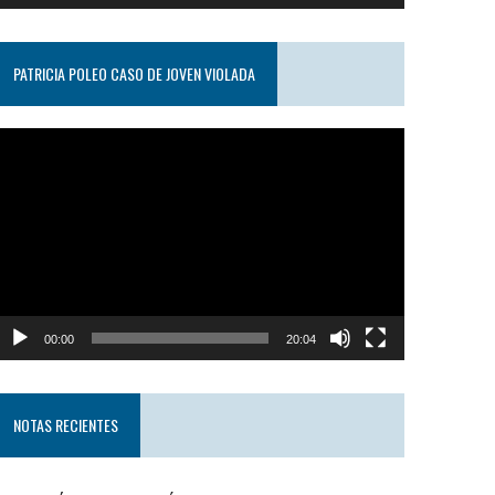
PATRICIA POLEO CASO DE JOVEN VIOLADA
eproductor
e
ideo
00:00
20:04
NOTAS RECIENTES