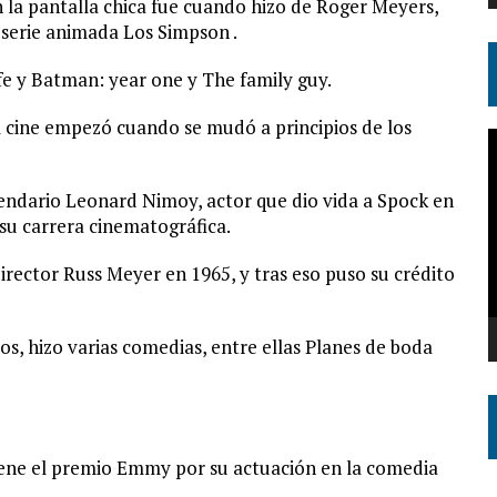
 la pantalla chica fue cuando hizo de Roger Meyers,
a serie animada Los Simpson .
ife y Batman: year one y The family guy.
l cine empezó cuando se mudó a principios de los
R
d
v
gendario Leonard Nimoy, actor que dio vida a Spock en
 su carrera cinematográfica.
irector Russ Meyer en 1965, y tras eso puso su crédito
s, hizo varias comedias, entre ellas Planes de boda
iene el premio Emmy por su actuación en la comedia