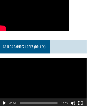
CARLOS RAMÍREZ LÓPEZ (DR. LEY)
eproductor
e
ideo
00:00
13:03