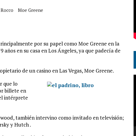
x Rocco
Moe Greene
principalmente por su papel como Moe Greene en la
s 79 años en su casa en Los Ángeles, ya que padecía de
propietario de un casino en Las Vegas, Moe Greene.
R
r que lo
d
r billete en
v
el intérprete
lywood, también intervino como invitado en televisión;
rsky y Hutch .