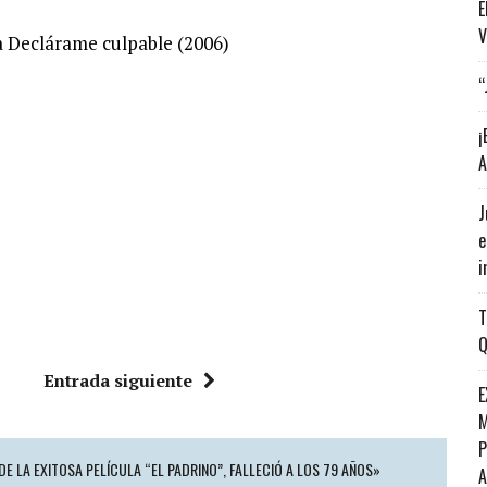
E
V
la Declárame culpable (2006)
“
¡
A
J
e
i
T
Q
Entrada siguiente
E
M
P
DE LA EXITOSA PELÍCULA “EL PADRINO”, FALLECIÓ A LOS 79 AÑOS»