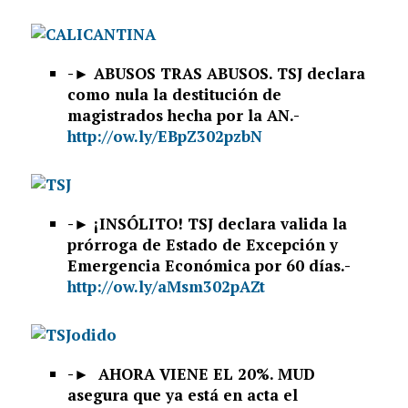
-►
ABUSOS TRAS ABUSOS. TSJ declara
como nula la destitución de
magistrados hecha por la AN.-
http://ow.ly/EBpZ302pzbN
-►
¡INSÓLITO! TSJ declara valida la
prórroga de Estado de Excepción y
Emergencia Económica por 60 días.-
http://ow.ly/aMsm302pAZt
-►
AHORA VIENE EL 20%. MUD
asegura que ya está en acta el