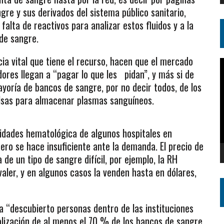
re y sus derivados del sistema público sanitario,
alta de reactivos para analizar estos fluidos y a la
de sangre.
cia vital que tiene el recurso, hacen que el mercado
R
dores llegan a “pagar lo que les pidan”, y más si de
d
yoría de bancos de sangre, por no decir todos, de los
v
olsas para almacenar plasmas sanguíneos.
idades hematológica de algunos hospitales en
pero se hace insuficiente ante la demanda. El precio de
 de un tipo de sangre difícil, por ejemplo, la RH
aler, y en algunos casos la venden hasta en dólares,
 “descubierto personas dentro de las instituciones
ralización de al menos el 70 % de los bancos de sangre