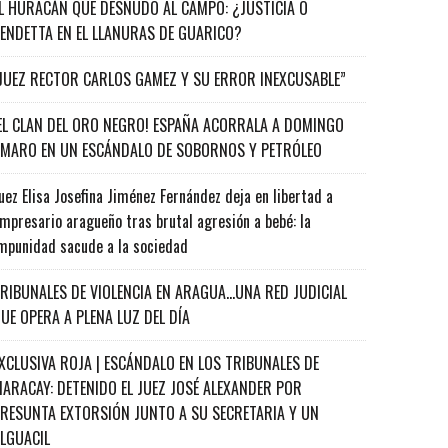
L HURACÁN QUE DESNUDÓ AL CAMPO: ¿JUSTICIA O
ENDETTA EN EL LLANURAS DE GUARICO?
JUEZ RECTOR CARLOS GAMEZ Y SU ERROR INEXCUSABLE”
EL CLAN DEL ORO NEGRO! ESPAÑA ACORRALA A DOMINGO
MARO EN UN ESCÁNDALO DE SOBORNOS Y PETRÓLEO
uez Elisa Josefina Jiménez Fernández deja en libertad a
mpresario aragueño tras brutal agresión a bebé: la
mpunidad sacude a la sociedad
RIBUNALES DE VIOLENCIA EN ARAGUA…UNA RED JUDICIAL
UE OPERA A PLENA LUZ DEL DÍA
XCLUSIVA ROJA | ESCÁNDALO EN LOS TRIBUNALES DE
ARACAY: DETENIDO EL JUEZ JOSÉ ALEXANDER POR
RESUNTA EXTORSIÓN JUNTO A SU SECRETARIA Y UN
ALGUACIL