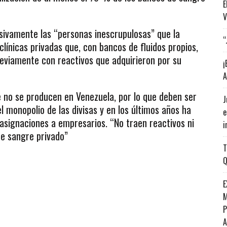
E
V
sivamente las “personas inescrupulosas” que la
“
clínicas privadas que, con bancos de fluidos propios,
reviamente con reactivos que adquirieron por su
¡
A
e no se producen en Venezuela, por lo que deben ser
J
l monopolio de las divisas y en los últimos años ha
e
 asignaciones a empresarios. “No traen reactivos ni
i
de sangre privado”
T
Q
E
M
P