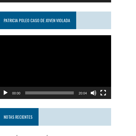
PATRICIA POLEO CASO DE JOVEN VIOLADA
eproductor
e
ideo
00:00
20:04
NOTAS RECIENTES