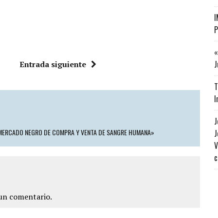
I
P
«
J
Entrada siguiente
T
I
J
 MERCADO NEGRO DE COMPRA Y VENTA DE SANGRE HUMANA»
J
V
c
un comentario.