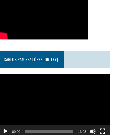
CARLOS RAMÍREZ LÓPEZ (DR. LEY)
eproductor
e
ideo
00:00
13:03