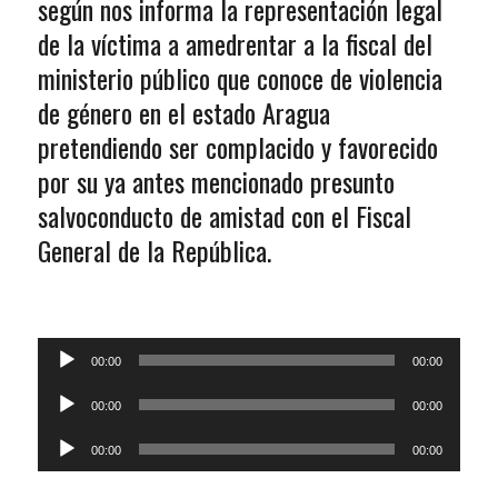
según nos informa la representación legal
de la víctima a amedrentar a la fiscal del
ministerio público que conoce de violencia
de género en el estado Aragua
pretendiendo ser complacido y favorecido
por su ya antes mencionado presunto
salvoconducto de amistad con el Fiscal
General de la República.
Reproductor
00:00
00:00
de
Reproductor
audio
00:00
00:00
de
Reproductor
audio
00:00
00:00
de
audio