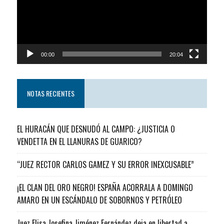
00:00
20:04
NOTAS RECIENTES
EL HURACÁN QUE DESNUDÓ AL CAMPO: ¿JUSTICIA O
VENDETTA EN EL LLANURAS DE GUARICO?
“JUEZ RECTOR CARLOS GAMEZ Y SU ERROR INEXCUSABLE”
¡EL CLAN DEL ORO NEGRO! ESPAÑA ACORRALA A DOMINGO
AMARO EN UN ESCÁNDALO DE SOBORNOS Y PETRÓLEO
Juez Elisa Josefina Jiménez Fernández deja en libertad a