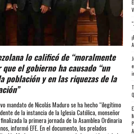
E
V
“
¡
A
zolana lo calificó de “moralmente
J
r que el gobierno ha causado “un
e
i
a población y en las riquezas de la
ación”
T
Q
evo mandato de Nicolás Maduro se ha hecho “ilegítimo
E
dente de la instancia de la Iglesia Católica, monseñor
M
 finalizada la primera jornada de la Asamblea Ordinaria
P
nos, informó EFE. En el documento, los prelados