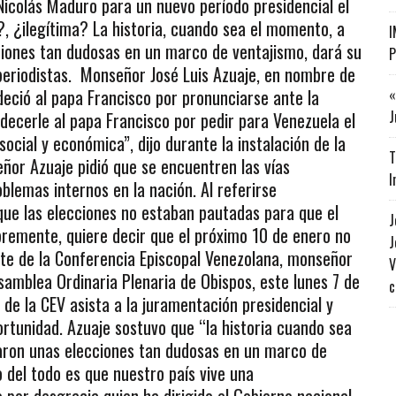
Nicolás Maduro para un nuevo período presidencial el
?, ¿ilegítima? La historia, cuando sea el momento, a
I
ciones tan dudosas en un marco de ventajismo, dará su
P
s periodistas. Monseñor José Luis Azuaje, en nombre de
deció al papa Francisco por pronunciarse ante la
«
J
decerle al papa Francisco por pedir para Venezuela el
, social y económica”, dijo durante la instalación de la
T
ñor Azuaje pidió que se encuentren las vías
I
blemas internos en la nación. Al referirse
que las elecciones no estaban pautadas para que el
J
bremente, quiere decir que el próximo 10 de enero no
J
nte de la Conferencia Episcopal Venezolana, monseñor
V
Asamblea Ordinaria Plenaria de Obispos, este lunes 7 de
c
a de la CEV asista a la juramentación presidencial y
rtunidad. Azuaje sostuvo que “la historia cuando sea
iaron unas elecciones tan dudosas en un marco de
o del todo es que nuestro país vive una
o por desgracia quien ha dirigido el Gobierno nacional