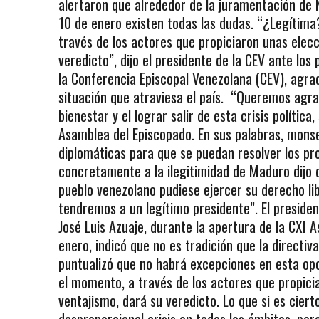
alertaron que alrededor de la juramentación de 
10 de enero existen todas las dudas. “¿Legítima
través de los actores que propiciaron unas elec
veredicto”, dijo el presidente de la CEV ante lo
la Conferencia Episcopal Venezolana (CEV), agra
situación que atraviesa el país. “Queremos agra
bienestar y el lograr salir de esta crisis política
Asamblea del Episcopado. En sus palabras, monse
diplomáticas para que se puedan resolver los pro
concretamente a la ilegitimidad de Maduro dijo 
pueblo venezolano pudiese ejercer su derecho li
tendremos a un legítimo presidente”. El preside
José Luis Azuaje, durante la apertura de la CXI 
enero, indicó que no es tradición que la directiv
puntualizó que no habrá excepciones en esta opo
el momento, a través de los actores que propic
ventajismo, dará su veredicto. Lo que si es ciert
desproporcional crisis en todos los ámbitos, per