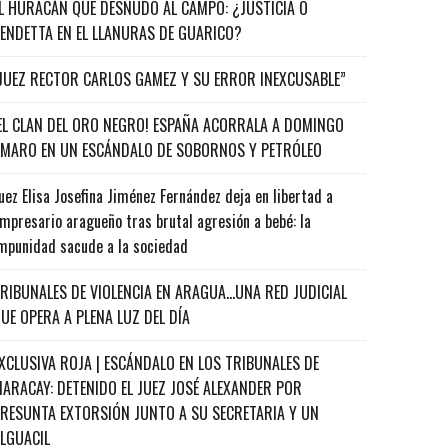
L HURACÁN QUE DESNUDÓ AL CAMPO: ¿JUSTICIA O
ENDETTA EN EL LLANURAS DE GUARICO?
JUEZ RECTOR CARLOS GAMEZ Y SU ERROR INEXCUSABLE”
EL CLAN DEL ORO NEGRO! ESPAÑA ACORRALA A DOMINGO
MARO EN UN ESCÁNDALO DE SOBORNOS Y PETRÓLEO
uez Elisa Josefina Jiménez Fernández deja en libertad a
mpresario aragueño tras brutal agresión a bebé: la
mpunidad sacude a la sociedad
RIBUNALES DE VIOLENCIA EN ARAGUA…UNA RED JUDICIAL
UE OPERA A PLENA LUZ DEL DÍA
XCLUSIVA ROJA | ESCÁNDALO EN LOS TRIBUNALES DE
ARACAY: DETENIDO EL JUEZ JOSÉ ALEXANDER POR
RESUNTA EXTORSIÓN JUNTO A SU SECRETARIA Y UN
ALGUACIL