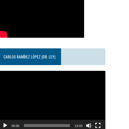
CARLOS RAMÍREZ LÓPEZ (DR. LEY)
eproductor
e
ideo
00:00
13:03