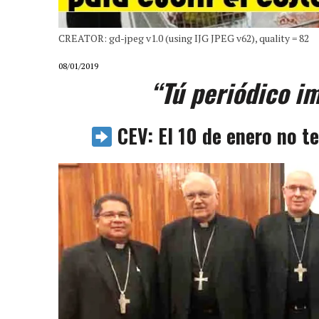
CREATOR: gd-jpeg v1.0 (using IJG JPEG v62), quality = 82
08/01/2019
“Tú periódico i
CEV: El 10 de enero no 