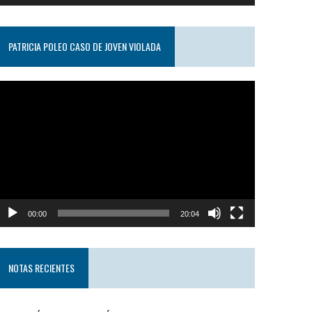
PATRICIA POLEO CASO DE JOVEN VIOLADA
eproductor
e
ideo
00:00
20:04
NOTAS RECIENTES