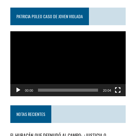
PATRICIA POLEO CASO DE JOVEN VIOLADA
Reproductor
de
video
00:00
20:04
NOTAS RECIENTES
EL HURACÁN QUE DESNUDÓ AL CAMPO: ¿JUSTICIA O