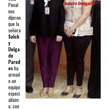
Penal
nos
dijeron
que la
señora
Solch
y
Delga
do
Pared
es
ha
armad
o un
equipo
especi
alísim
o, con