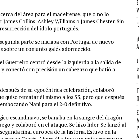
E
V
 cerca del área para el madeirense, que o no lo
 James Collins, Ashley Williams o James Chester. Sin
“
 resurrección del ídolo portugués.
¡
a segunda parte se iniciaba con Portugal de nuevo
A
os sobre un conjunto galés adormecido.
J
 Guerreiro centró desde la izquierda a la salida de
e
r y conectó con precisión un cabezazo que batió a
i
 después de su egocéntrica celebración, colaboró
T
e quiso rematar él mismo a los 53, pero que después
Q
 embocando Nani para el 2-0 definitivo.
E
gico escandinavo, se bañaba en la sangre del dragón
M
ego y colaboró en el ataque. Se hizo líder. Se lanzó al
P
segunda final europea de la historia. Estuvo en la
ta contra Grecia. Ahora él y todo un país esperan un