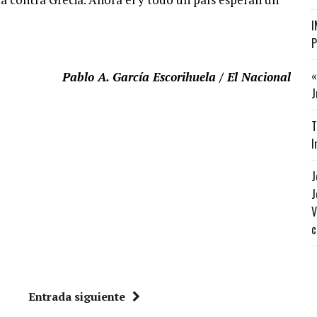
I
P
«
Pablo A. García Escorihuela / El Nacional
J
T
I
J
J
V
c
Entrada siguiente