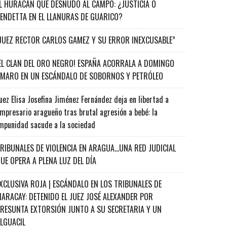
L HURACÁN QUE DESNUDÓ AL CAMPO: ¿JUSTICIA O
ENDETTA EN EL LLANURAS DE GUARICO?
JUEZ RECTOR CARLOS GAMEZ Y SU ERROR INEXCUSABLE”
EL CLAN DEL ORO NEGRO! ESPAÑA ACORRALA A DOMINGO
MARO EN UN ESCÁNDALO DE SOBORNOS Y PETRÓLEO
uez Elisa Josefina Jiménez Fernández deja en libertad a
mpresario aragueño tras brutal agresión a bebé: la
mpunidad sacude a la sociedad
RIBUNALES DE VIOLENCIA EN ARAGUA…UNA RED JUDICIAL
UE OPERA A PLENA LUZ DEL DÍA
XCLUSIVA ROJA | ESCÁNDALO EN LOS TRIBUNALES DE
ARACAY: DETENIDO EL JUEZ JOSÉ ALEXANDER POR
RESUNTA EXTORSIÓN JUNTO A SU SECRETARIA Y UN
ALGUACIL