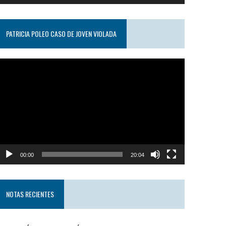
PATRICIA POLEO CASO DE JOVEN VIOLADA
eproductor
e
ideo
00:00
20:04
NOTAS RECIENTES