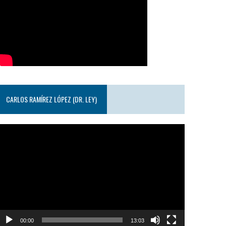
CARLOS RAMÍREZ LÓPEZ (DR. LEY)
eproductor
e
ideo
00:00
13:03