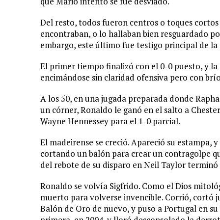
que Mario intentó se fue desviado.
Del resto, todos fueron centros o toques cortos
encontraban, o lo hallaban bien resguardado por
embargo, este último fue testigo principal de la
El primer tiempo finalizó con el 0-0 puesto, y l
encimándose sin claridad ofensiva pero con brí
A los 50, en una jugada preparada donde Raphael
un córner, Ronaldo le ganó en el salto a Cheste
Wayne Hennessey para el 1-0 parcial.
El madeirense se creció. Apareció su estampa, y
cortando un balón para crear un contragolpe qu
del rebote de su disparo en Neil Taylor terminó
Ronaldo se volvía Sigfrido. Como el Dios mitoló
muerto para volverse invencible. Corrió, cortó ju
Balón de Oro de nuevo, y puso a Portugal en su 
primera, en 2004, y lloró desconsolado la derro