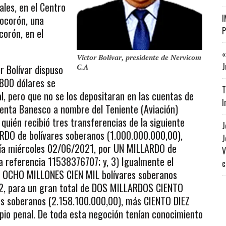
ales, en el Centro
I
ocorón, una
P
corón, en el
«
Víctor Bolívar, presidente de Nervicom
J
r Bolívar dispuso
C.A
800 dólares se
T
l, pero que no se los depositaran en las cuentas de
I
cuenta Banesco a nombre del Teniente (Aviación)
uién recibió tres transferencias de la siguiente
J
RDO de bolívares soberanos (1.000.000.000,00),
J
día miércoles 02/06/2021, por UN MILLARDO de
V
a referencia 11538376707; y, 3) Igualmente el
c
 OCHO MILLONES CIEN MIL bolívares soberanos
2, para un gran total de DOS MILLARDOS CIENTO
s soberanos (2.158.100.000,00), más CIENTO DIEZ
opio penal. De toda esta negoción tenían conocimiento