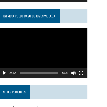
PATRICIA POLEO CASO DE JOVEN VIOLADA
eproductor
e
ideo
00:00
20:04
NOTAS RECIENTES