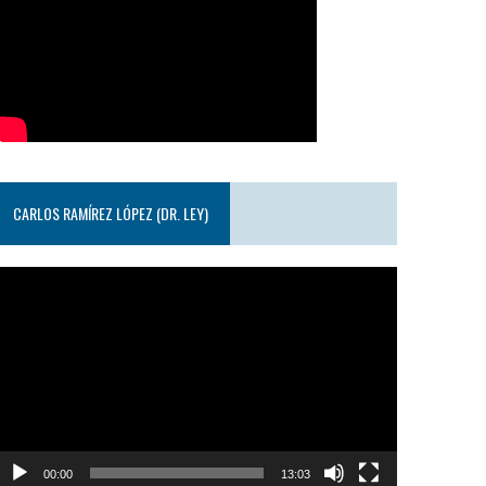
CARLOS RAMÍREZ LÓPEZ (DR. LEY)
eproductor
e
ideo
00:00
13:03