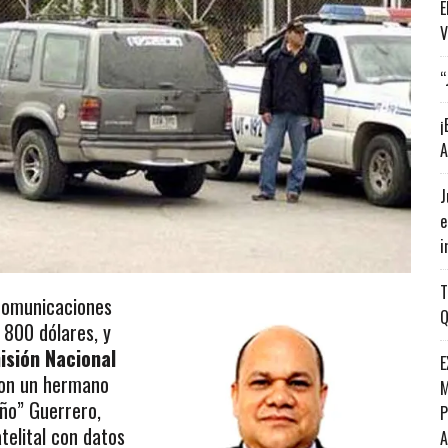
E
V
“
¡
A
J
e
i
T
ecomunicaciones
Q
 800 dólares, y
isión Nacional
E
on un hermano
M
iño” Guerrero,
P
telital con datos