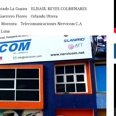
stado La Guaira
ELISAUL REYES COLMENARES
Guerrero Flores
Orlando Utrera
z Moronta
Telecomunicaciones Nervicom C.A
z Luna
R
d
v