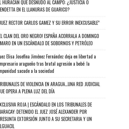
L HURACÁN QUE DESNUDÓ AL CAMPO: ¿JUSTICIA O
ENDETTA EN EL LLANURAS DE GUARICO?
JUEZ RECTOR CARLOS GAMEZ Y SU ERROR INEXCUSABLE”
EL CLAN DEL ORO NEGRO! ESPAÑA ACORRALA A DOMINGO
MARO EN UN ESCÁNDALO DE SOBORNOS Y PETRÓLEO
uez Elisa Josefina Jiménez Fernández deja en libertad a
mpresario aragueño tras brutal agresión a bebé: la
mpunidad sacude a la sociedad
RIBUNALES DE VIOLENCIA EN ARAGUA…UNA RED JUDICIAL
UE OPERA A PLENA LUZ DEL DÍA
XCLUSIVA ROJA | ESCÁNDALO EN LOS TRIBUNALES DE
ARACAY: DETENIDO EL JUEZ JOSÉ ALEXANDER POR
RESUNTA EXTORSIÓN JUNTO A SU SECRETARIA Y UN
ALGUACIL