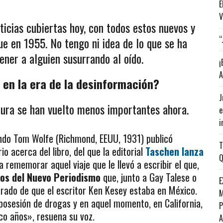
E
V
icias cubiertas hoy, con todos estos nuevos y
“
e en 1955. No tengo ni idea de lo que se ha
ener a alguien susurrando al oído.
¡
A
 en la era de la desinformación?
J
itura se han vuelto menos importantes ahora.
e
i
ando Tom Wolfe (Richmond, EEUU, 1931) publicó
T
io acerca del libro, del que la editorial
Taschen lanza
Q
 rememorar aquel viaje que le llevó a escribir el que,
los del Nuevo Periodismo
que, junto a Gay Talese o
E
erado de que el escritor Ken Kesey estaba en México.
M
 posesión de drogas y en aquel momento, en California,
P
co años», resuena su voz.