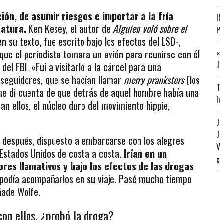
ión, de asumir riesgos e importar a la fría
I
ratura.
Ken Kesey, el autor de
Alguien voló sobre el
P
 su texto, fue escrito bajo los efectos del LSD-,
que el periodista tomara un avión para reunirse con él
«
J
el FBI. «Fui a visitarlo a la cárcel para una
s seguidores, que se hacían llamar
merry pranksters
[los
T
 me di cuenta de que detrás de aquel hombre había una
I
an ellos, el núcleo duro del movimiento hippie,
J
J
po después, dispuesto a embarcarse con los alegres
V
r Estados Unidos de costa a costa.
Irían en un
c
res llamativos y bajo los efectos de las drogas
 podía acompañarlos en su viaje. Pasé mucho tiempo
ñade Wolfe.
on ellos, ¿probó la droga?