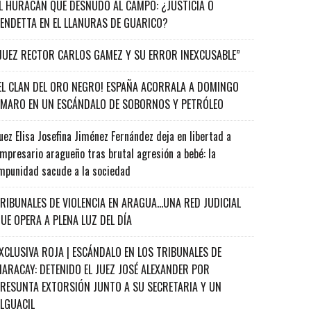
L HURACÁN QUE DESNUDÓ AL CAMPO: ¿JUSTICIA O
ENDETTA EN EL LLANURAS DE GUARICO?
JUEZ RECTOR CARLOS GAMEZ Y SU ERROR INEXCUSABLE”
EL CLAN DEL ORO NEGRO! ESPAÑA ACORRALA A DOMINGO
MARO EN UN ESCÁNDALO DE SOBORNOS Y PETRÓLEO
uez Elisa Josefina Jiménez Fernández deja en libertad a
mpresario aragueño tras brutal agresión a bebé: la
mpunidad sacude a la sociedad
RIBUNALES DE VIOLENCIA EN ARAGUA…UNA RED JUDICIAL
UE OPERA A PLENA LUZ DEL DÍA
XCLUSIVA ROJA | ESCÁNDALO EN LOS TRIBUNALES DE
ARACAY: DETENIDO EL JUEZ JOSÉ ALEXANDER POR
RESUNTA EXTORSIÓN JUNTO A SU SECRETARIA Y UN
ALGUACIL