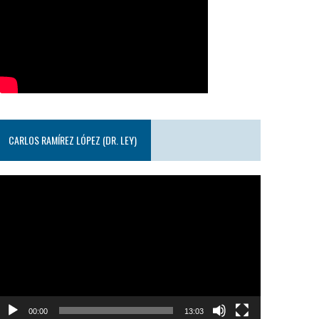
CARLOS RAMÍREZ LÓPEZ (DR. LEY)
eproductor
e
ideo
00:00
13:03