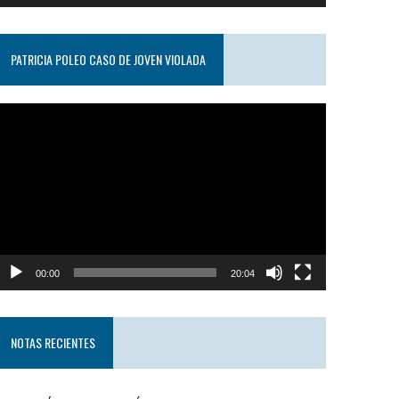
PATRICIA POLEO CASO DE JOVEN VIOLADA
eproductor
e
ideo
00:00
20:04
NOTAS RECIENTES