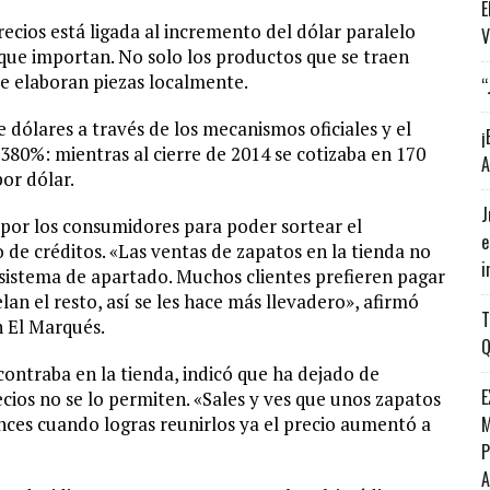
E
ecios está ligada al incremento del dólar paralelo
V
que importan. No solo los productos que se traen
que elaboran piezas localmente.
“
e dólares a través de los mecanismos oficiales y el
¡
e 380%: mientras al cierre de 2014 se cotizaba en 170
A
or dólar.
J
por los consumidores para poder sortear el
e
 de créditos. «Las ventas de zapatos en la tienda no
i
sistema de apartado. Muchos clientes prefieren pagar
lan el resto, así se les hace más llevadero», afirmó
T
n El Marqués.
Q
ontraba en la tienda, indicó que ha dejado de
E
ios no se lo permiten. «Sales y ves que unos zapatos
nces cuando logras reunirlos ya el precio aumentó a
M
P