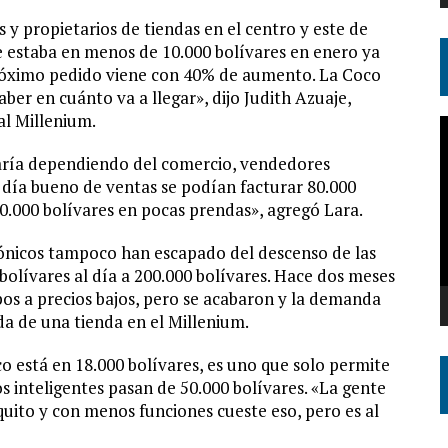
 y propietarios de tiendas en el centro y este de
e estaba en menos de 10.000 bolívares en enero ya
próximo pedido viene con 40% de aumento. La Coco
ber en cuánto va a llegar», dijo Judith Azuaje,
al Millenium.
R
d
varía dependiendo del comercio, vendedores
v
 día bueno de ventas se podían facturar 80.000
0.000 bolívares en pocas prendas», agregó Lara.
rónicos tampoco han escapado del descenso de las
olívares al día a 200.000 bolívares. Hace dos meses
os a precios bajos, pero se acabaron y la demanda
a de una tienda en el Millenium.
o está en 18.000 bolívares, es uno que solo permite
os inteligentes pasan de 50.000 bolívares. «La gente
quito y con menos funciones cueste eso, pero es al