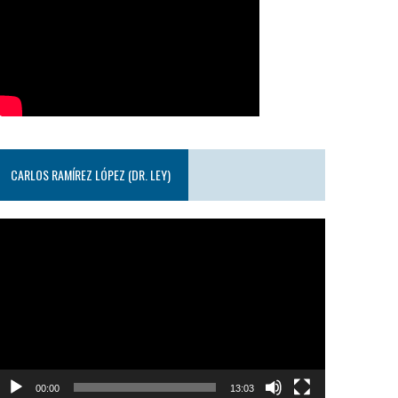
CARLOS RAMÍREZ LÓPEZ (DR. LEY)
eproductor
e
ideo
00:00
13:03