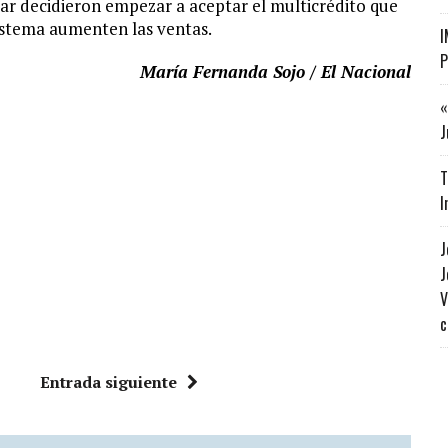
obar decidieron empezar a aceptar el multicrédito que
istema aumenten las ventas.
I
P
María Fernanda Sojo / El Nacional
«
J
T
I
J
J
V
c
Entrada siguiente