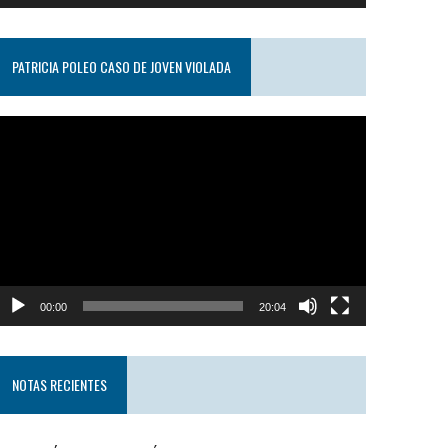
PATRICIA POLEO CASO DE JOVEN VIOLADA
eproductor
e
ideo
00:00
20:04
NOTAS RECIENTES