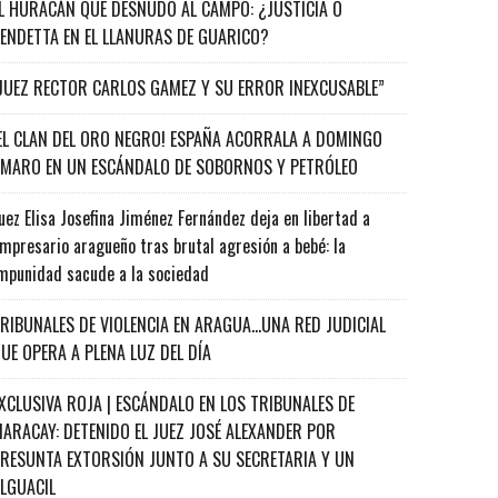
L HURACÁN QUE DESNUDÓ AL CAMPO: ¿JUSTICIA O
ENDETTA EN EL LLANURAS DE GUARICO?
JUEZ RECTOR CARLOS GAMEZ Y SU ERROR INEXCUSABLE”
EL CLAN DEL ORO NEGRO! ESPAÑA ACORRALA A DOMINGO
MARO EN UN ESCÁNDALO DE SOBORNOS Y PETRÓLEO
uez Elisa Josefina Jiménez Fernández deja en libertad a
mpresario aragueño tras brutal agresión a bebé: la
mpunidad sacude a la sociedad
RIBUNALES DE VIOLENCIA EN ARAGUA…UNA RED JUDICIAL
UE OPERA A PLENA LUZ DEL DÍA
XCLUSIVA ROJA | ESCÁNDALO EN LOS TRIBUNALES DE
ARACAY: DETENIDO EL JUEZ JOSÉ ALEXANDER POR
RESUNTA EXTORSIÓN JUNTO A SU SECRETARIA Y UN
ALGUACIL